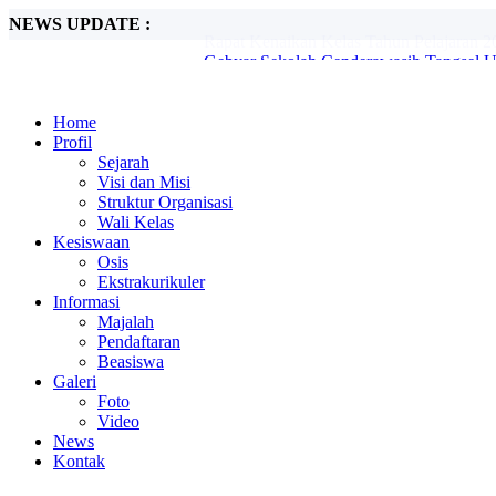
NEWS UPDATE :
Gebyar Sekolah Cenderawasih Tangsel Un
Rapat Kenaikan Kelas Tahun Pelajaran 2
Home
Profil
Sejarah
Visi dan Misi
Struktur Organisasi
Wali Kelas
Kesiswaan
Osis
Ekstrakurikuler
Informasi
Majalah
Pendaftaran
Beasiswa
Galeri
Foto
Video
News
Kontak