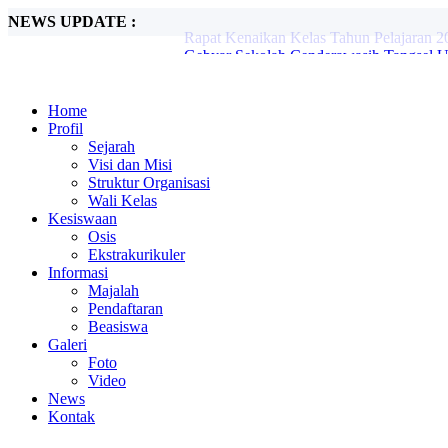
NEWS UPDATE :
Gebyar Sekolah Cenderawasih Tangsel Un
Rapat Kenaikan Kelas Tahun Pelajaran 2
Home
Profil
Sejarah
Visi dan Misi
Struktur Organisasi
Wali Kelas
Kesiswaan
Osis
Ekstrakurikuler
Informasi
Majalah
Pendaftaran
Beasiswa
Galeri
Foto
Video
News
Kontak