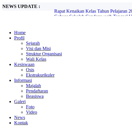
NEWS UPDATE :
Gebyar Sekolah Cenderawasih Tangsel Un
Rapat Kenaikan Kelas Tahun Pelajaran 2
Home
Profil
Sejarah
Visi dan Misi
Struktur Organisasi
Wali Kelas
Kesiswaan
Osis
Ekstrakurikuler
Informasi
Majalah
Pendaftaran
Beasiswa
Galeri
Foto
Video
News
Kontak