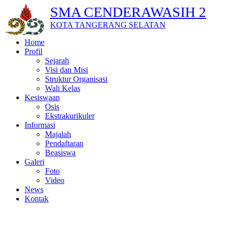
SMA CENDERAWASIH 2
KOTA TANGERANG SELATAN
Home
Profil
Sejarah
Visi dan Misi
Struktur Organisasi
Wali Kelas
Kesiswaan
Osis
Ekstrakurikuler
Informasi
Majalah
Pendaftaran
Beasiswa
Galeri
Foto
Video
News
Kontak