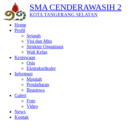
SMA CENDERAWASIH 2
KOTA TANGERANG SELATAN
Home
Profil
Sejarah
Visi dan Misi
Struktur Organisasi
Wali Kelas
Kesiswaan
Osis
Ekstrakurikuler
Informasi
Majalah
Pendaftaran
Beasiswa
Galeri
Foto
Video
News
Kontak